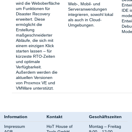
wird die Weboberfläche
Web-, Mobil- und
Entwi
um Funktionen für
Serveranwendungen
IDE i
Disaster Recovery
integrieren, sowohl lokal
moder
erweitert. Diese
als auch in Cloud-
Entwi
ermöglicht die
Umgebungen.
Debu
Erstellung
Moder
maßgeschneiderter
Abläufe, die sich mit
einem einzigen Klick
starten lassen – für
kürzeste RTO-Zeiten
und optimale
Verfügbarkeit.
Außerdem werden die
aktuellen Versionen
von Proxmox VE und
VMWare unterstützt.
Information
Kontakt
Geschäftszeiten
Impressum
HoT House of
Montag – Freitag
AGB
Tools GmbH
9:00 – 12:00