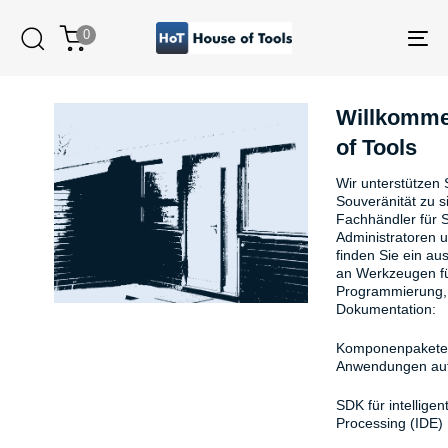
Skip
Zum
links
Inhalt
0
springen
Tog
nav
Willkomme
of Tools
Wir unterstützen S
Souveränität zu s
Fachhändler für S
Administratoren u
finden Sie ein au
an Werkzeugen fü
Programmierung, 
Dokumentation:
Komponenpakete f
Anwendungen auf 
SDK für intellige
Processing (IDE)