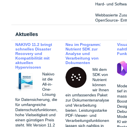
Hard- und Softwar
Webbasierte Zus
OpenSource- Ent
Aktuelles
NAKIVO 11.2 bringt
Neu im Programm:
Visua
schnelles Disaster
Nutrient SDK zur
nahtl
Recovery und
Analyse und
Funk
Kompatibilität mit
Verarbeitung von
aktuellen
Dokumenten
Hypervisoren
Mit dem
Nakivo
SDK von
ist die
Nutrient
All-in-
können
Moder
One-
wir Ihnen
tief 
Lösung
ein umfassendes Paket
mass
für Datensicherung, die
zur Dokumentenanalyse
Boost
für umfangreiche
und Verarbeitung
Desi
Datenschutzfunktionen,
bieten. Leistungsstarke
Debu
hohe Vielseitigkeit und
PDF-Viewer- und
Moder
einen günstigen Preis
Verarbeitungsfunktionen
KI wi
steht. Mit Version 11.2
lassen sich nahtlos in
Besta